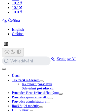
10.2
10.1
10.0
Čeština
English
Čeština
Zeptej se AI
Vyhledávání
Úvod
Jak začít s Alvaem
Jak založit požadavek
Schválení požadavku
Průvodce člena řešitelského týmu
Průvodce správce majetku
Průvodce administrátora
Rozšiřující moduly
ITIL v praxi