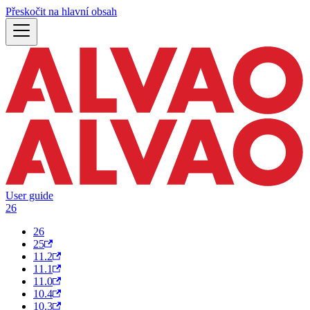
Přeskočit na hlavní obsah
User guide
26
26
25
11.2
11.1
11.0
10.4
10.3