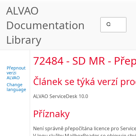
ALVAO
Documentation
Library
72484 - SD MR - Přep
Přepnout
verzi
ALVAO
Článek se týká verzí pr
Change
language
ALVAO ServiceDesk 10.0
Příznaky
Není správně přepočítána licence pro Servi
V logu služby MailboxReader se objevuje chy