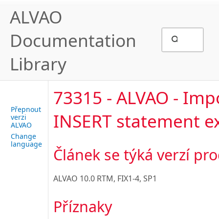
ALVAO
Documentation
Library
73315 - ALVAO - Imp
Přepnout
INSERT statement e
verzi
ALVAO
Change
language
Článek se týká verzí pr
ALVAO 10.0 RTM, FIX1-4, SP1
Příznaky