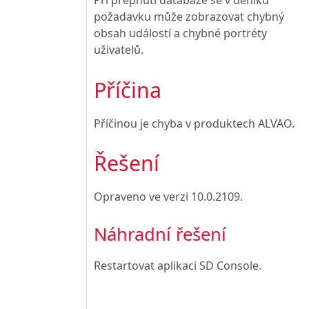
Při přepnutí databáze se v deníku
požadavku může zobrazovat chybný
obsah událostí a chybné portréty
uživatelů.
Příčina
Příčinou je chyba v produktech ALVAO.
Řešení
Opraveno ve verzi
10.0.2109
.
Náhradní řešení
Restartovat aplikaci SD Console.