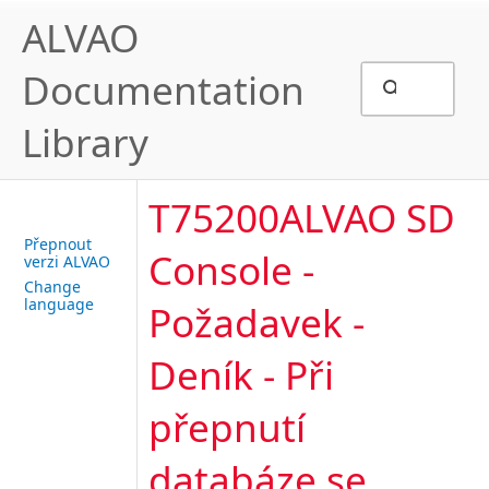
ALVAO
Documentation
Library
T75200ALVAO SD
Přepnout
Console -
verzi ALVAO
Change
language
Požadavek -
Deník - Při
přepnutí
databáze se