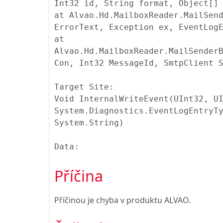
Int32 id, String format, Object[]
at Alvao.Hd.MailboxReader.MailSen
ErrorText, Exception ex, EventLog
at
Alvao.Hd.MailboxReader.MailSender
Con, Int32 MessageId, SmtpClient 
Target Site:
Void InternalWriteEvent(UInt32, U
System.Diagnostics.EventLogEntryT
System.String)
Data:
Příčina
Příčinou je chyba v produktu ALVAO.