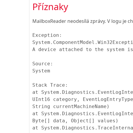
Příznaky
MailboxReader neodesílá zprávy. V logu je c
Exception:
System.ComponentModel.Win32Except
A device attached to the system i
Source:
System
Stack Trace:
at System.Diagnostics.EventLogInt
UInt16 category, EventLogEntryTyp
String currentMachineName)
at System.Diagnostics.EventLogInt
Byte[] data, Object[] values)
at System.Diagnostics.TraceIntern