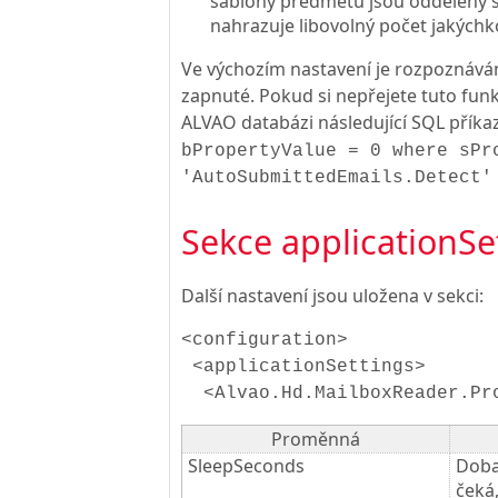
šablony předmětů jsou odděleny 
nahrazuje libovolný počet jakýchk
Ve výchozím nastavení je rozpoznává
zapnuté. Pokud si nepřejete tuto fun
ALVAO databázi následující SQL příka
bPropertyValue = 0 where sPr
'AutoSubmittedEmails.Detect'
Sekce applicationSe
Další nastavení jsou uložena v sekci:
<configuration>
<applicationSettings>
<Alvao.Hd.MailboxReader.Pro
Proměnná
SleepSeconds
Doba
čeká