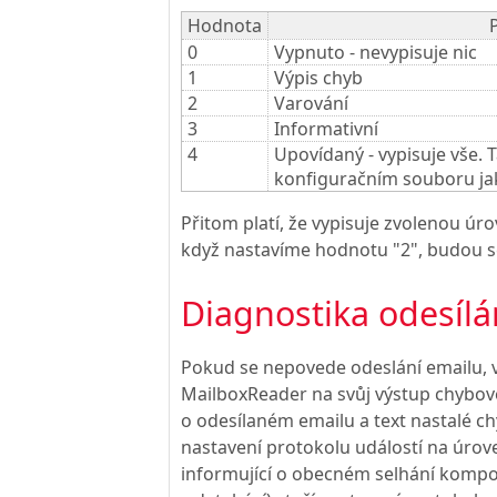
Hodnota
0
Vypnuto - nevypisuje nic
1
Výpis chyb
2
Varování
3
Informativní
4
Upovídaný - vypisuje vše. 
konfiguračním souboru ja
Přitom platí, že vypisuje zvolenou úro
když nastavíme hodnotu "2", budou se
Diagnostika odesílá
Pokud se nepovede odeslání emailu,
MailboxReader na svůj výstup chybové
o odesílaném emailu a text nastalé chy
nastavení protokolu událostí na úrove
informující o obecném selhání kompo