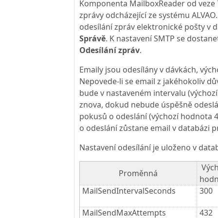
Komponenta MailboxReader od veze 7
zprávy odcházející ze systému ALVAO
odesílání zpráv elektronické pošty v d
Správě
. K nastavení SMTP se dostan
Odesílání zpráv
.
Emaily jsou odesílány v dávkách, výcho
Nepovede-li se email z jakéhokoliv dů
bude v nastaveném intervalu (výchozí
znova, dokud nebude úspěšně odeslá
pokusů o odeslání (výchozí hodnota 
o odeslání zůstane email v databázi 
Nastavení odesílání je uloženo v datab
Vých
Proměnná
hodn
MailSendIntervalSeconds
300
MailSendMaxAttempts
432