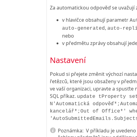
Za automatickou odpověď se uvažují z
v hlavičce obsahují parametr
Au
,
auto-generated
auto-repl
nebo
v předmětu zprávy obsahují jed
Nastavení
Pokud si přejete změnit výchozí nast
řetězců, které jsou obsaženy v před
ve vaší organizaci, upravte a spusťte
SQL příkaz.
update tProperty se
N'Automatická odpověď*;Autom
kancelář*;Out of Office*' wh
'AutoSubmittedEmails.Subject
Poznámka:
V příkladu je uvedeno 