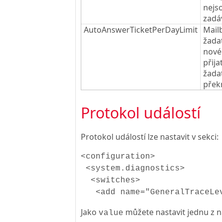
nejs
zadá
AutoAnswerTicketPerDayLimit
Mail
žada
nové
přij
žada
překr
Protokol událostí
Protokol událostí lze nastavit v sekci:
<configuration>
<system.diagnostics>
<switches>
<add name="GeneralTraceLev
Jako
můžete nastavit jednu z n
value