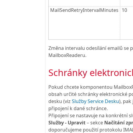
MailSendRetryIntervalMinutes
10
Změna intervalu odesílání emailů se p
MailboxReaderu.
Schránky elektronic
Pokud chcete komponentou MailboxR
obsah určité schránky elektronické po
desku (viz
Služby Service Desku
), pak
připojení k dané schránce.
Připojení se nastavuje na konkrétní s
Služby - Upravit
– sekce
Načítání zp
doporučujeme použití protokolu IMA