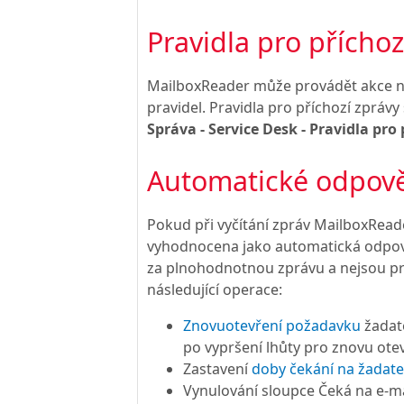
Pravidla pro příchoz
MailboxReader může provádět akce n
pravidel. Pravidla pro příchozí zprávy
Správa - Service Desk - Pravidla pro
Automatické odpov
Pokud při vyčítání zpráv MailboxReade
vyhodnocena jako automatická odpově
za plnohodnotnou zprávu a nejsou p
následující operace:
Znovuotevření požadavku
žadat
po vypršení lhůty pro znovu otev
Zastavení
doby čekání na žadate
Vynulování sloupce Čeká na e-ma