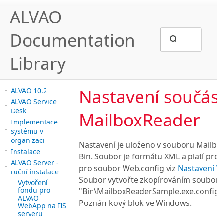
ALVAO
Documentation
Library
Nastavení součás
ALVAO 10.2
ALVAO Service
Desk
MailboxReader
Implementace
systému v
organizaci
Nastavení je uloženo v souboru Mailb
Instalace
Bin. Soubor je formátu XML a platí pro
ALVAO Server -
pro soubor Web.config viz
Nastavení
ruční instalace
Soubor vytvořte zkopírováním soubo
Vytvoření
fondu pro
"Bin\MailboxReaderSample.exe.config"
ALVAO
Poznámkový blok ve Windows.
WebApp na IIS
serveru