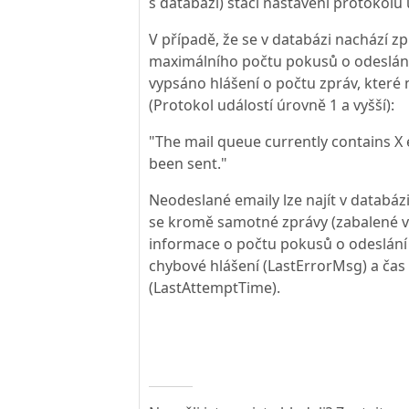
s databází) stačí nastavení protokolu 
V případě, že se v databázi nachází zp
maximálního počtu pokusů o odeslání
vypsáno hlášení o počtu zpráv, které
(Protokol událostí úrovně 1 a vyšší):
"The mail queue currently contains X 
been sent."
Neodeslané emaily lze najít v databá
se kromě samotné zprávy (zabalené ve
informace o počtu pokusů o odeslání
chybové hlášení (LastErrorMsg) a ča
(LastAttemptTime).