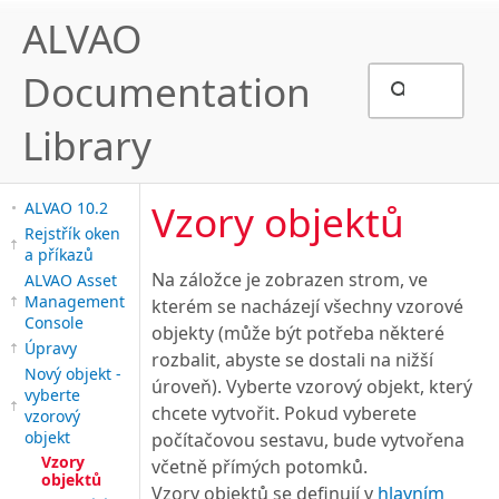
ALVAO
Documentation
Library
Vzory objektů
ALVAO 10.2
Rejstřík oken
a příkazů
Na záložce je zobrazen strom, ve
ALVAO Asset
Management
kterém se nacházejí všechny vzorové
Console
objekty (může být potřeba některé
Úpravy
rozbalit, abyste se dostali na nižší
Nový objekt -
úroveň). Vyberte vzorový objekt, který
vyberte
chcete vytvořit. Pokud vyberete
vzorový
objekt
počítačovou sestavu, bude vytvořena
Vzory
včetně přímých potomků.
objektů
Vzory objektů se definují v
hlavním