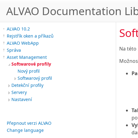
ALVAO Documentation Lib
Sof
ALVAO 10.2
Rejstřík oken a příkazů
ALVAO WebApp
Na této
Správa
Asset Management
Možnost
Softwarové profily
Nový profil
Pa
Softwarový profil
Detekční profily
Servery
Nastavení
Ta
po
Přepnout verzi ALVAO
Vy
Change language
da