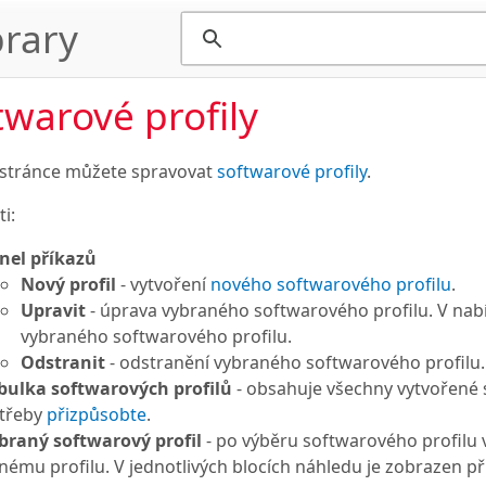
rary
twarové profily
 stránce můžete spravovat
softwarové profily
.
i:
nel příkazů
Nový profil
- vytvoření
nového softwarového profilu
.
Upravit
- úprava vybraného softwarového profilu. V nabí
vybraného softwarového profilu.
Odstranit
- odstranění vybraného softwarového profilu.
bulka softwarových profilů
- obsahuje všechny vytvořené s
třeby
přizpůsobte
.
braný softwarový profil
- po výběru softwarového profilu 
nému profilu. V jednotlivých blocích náhledu je zobrazen p