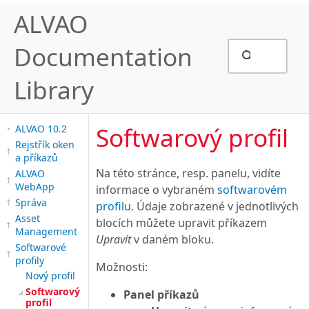
ALVAO
Documentation
Library
Softwarový profil
ALVAO 10.2
Rejstřík oken
a příkazů
Na této stránce, resp. panelu, vidíte
ALVAO
WebApp
informace o vybraném
softwarovém
Správa
profilu
. Údaje zobrazené v jednotlivých
Asset
blocích můžete upravit příkazem
Management
Upravit
v daném bloku.
Softwarové
profily
Možnosti:
Nový profil
Softwarový
Panel příkazů
profil