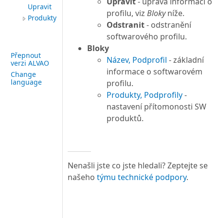
Upravit
- úprava informací o
Upravit
profilu, viz
Bloky
níže.
Produkty
Odstranit
- odstranění
softwarového profilu.
Bloky
Přepnout
Název, Podprofil
- základní
verzi ALVAO
informace o softwarovém
Change
language
profilu.
Produkty, Podprofily
-
nastavení přítomonosti SW
produktů.
Nenašli jste co jste hledali? Zeptejte se
našeho
týmu technické podpory
.