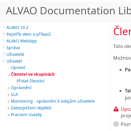
ALVAO Documentation Lib
Čle
ALVAO 10.2
Rejstřík oken a příkazů
ALVAO WebApp
Toto ok
Správa
Uživatelé
Možnost
Uživatel
Upravit
Pa
Členství ve skupinách
Přidat členství
Oprávnění
Ta
SLA
po
Monitoring - oprávnění k údajům uživatele
Zabezpečení objektů
Upoz
Pracovní úvazky
proj
Poz