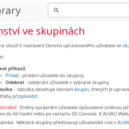
rary
nství ve skupinách
no slouží k nastavení členství upravovaného uživatele ve
sk
i:
nel příkazů
Přidat
- přidání uživatele do skupiny.
Odebrat
- odebrání uživatele z vybrané skupiny.
bulka
- tabulka obsahuje seznam
skupin
, kterých je uprav
třeby
přizpůsobit
.
ornění:
Změny oprávnění uživatele způsobené změnou jeho 
eví do 6ti hodin nebo po restartu SD Console. V ALVAO Web
námka:
Některé skupiny představují uživatelské role v
ALVA