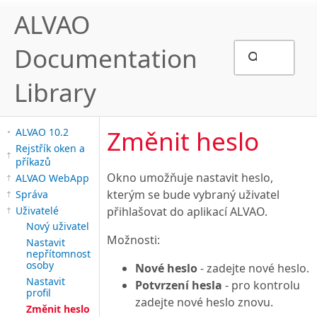
ALVAO
Documentation
Library
Změnit heslo
ALVAO 10.2
Rejstřík oken a
příkazů
Okno umožňuje nastavit heslo,
ALVAO WebApp
kterým se bude vybraný uživatel
Správa
Uživatelé
přihlašovat do aplikací ALVAO.
Nový uživatel
Možnosti:
Nastavit
nepřítomnost
osoby
Nové heslo
- zadejte nové heslo.
Nastavit
Potvrzení hesla
- pro kontrolu
profil
zadejte nové heslo znovu.
Změnit heslo