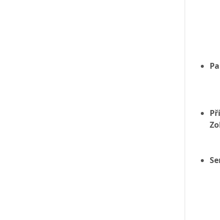
Pa
Př
Zo
Se