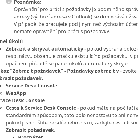
Poznámka:
Oprávnění pro práci s požadavky je podmíněno správ
adresy (výchozí adresa v Outlook) se dohledává uživat
V případě, že pracujete pod jiným než výchozím účtem,
nemáte oprávnění pro práci s požadavky.
nel úkolů
Zobrazit a skrývat automaticky
- pokud vybraná položk
resp. názvu obsahuje značku existujícího požadavku, v 
opačném případě se panel úkolů automaticky skryje.
íkaz "Zobrazit požadavek" - Požadavky zobrazit v
- zvolte
brazit požadavek
.
Service Desk Console
WebApp
rvice Desk Console
Cesta k Service Desk Console
- pokud máte na počítači 
standardním způsobem, toto pole nenastavujte ani nemě
pokud ji spouštíte ze sdíleného disku, zadejte cestu k s
Zobrazit požadavek
.
Procházet