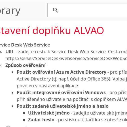
rary
tavení doplňku ALVAO
rvice Desk Web Service
URL
- zadejte cestu k Service Desk Web Service. Cesta má
https://
server
/ServiceDeskwebservice/ServiceDeskWebSe
Způsob ověřování
Použít ověřování Azure Active Directory
- pro pří
Active Directory (tj. např. účet do Office 365). Vol
povolen v nastavení aplikace.
Použít integrované ověřování Windows
- pro pří
přihlášeného uživatele na počítači s doplňkem ALV
Použít zadané uživatelské jméno a heslo
Uživatelské jméno
- zadejte uživatelské jmén
Zadat heslo
- po stisknutí tlačítka se otevře 