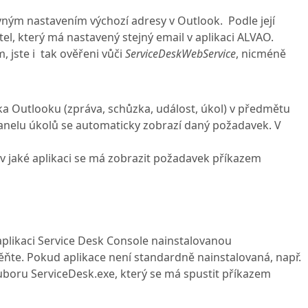
ným nastavením výchozí adresy v Outlook. Podle její
el, který má nastavený stejný email v aplikaci ALVAO.
 jste i tak ověřeni vůči
ServiceDeskWebService
, nicméně
a Outlooku (zpráva, schůzka, událost, úkol) v předmětu
panelu úkolů se automaticky zobrazí daný požadavek. V
 v jaké aplikaci se má zobrazit požadavek příkazem
aplikaci Service Desk Console nainstalovanou
ňte. Pokud aplikace není standardně nainstalovaná, např.
ouboru ServiceDesk.exe, který se má spustit příkazem