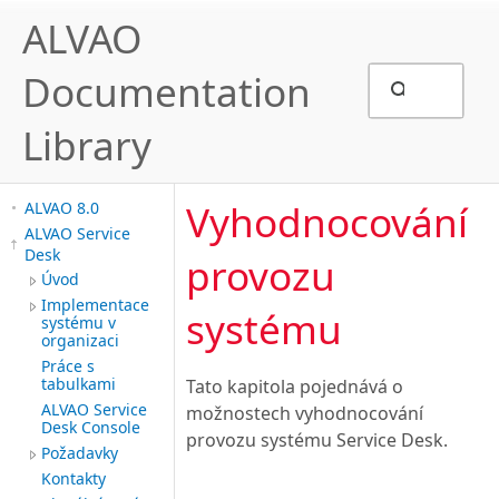
ALVAO
Documentation
Library
Vyhodnocování
ALVAO 8.0
ALVAO Service
Desk
provozu
Úvod
Implementace
systému
systému v
organizaci
Práce s
tabulkami
Tato kapitola pojednává o
ALVAO Service
možnostech vyhodnocování
Desk Console
provozu systému Service Desk.
Požadavky
Kontakty