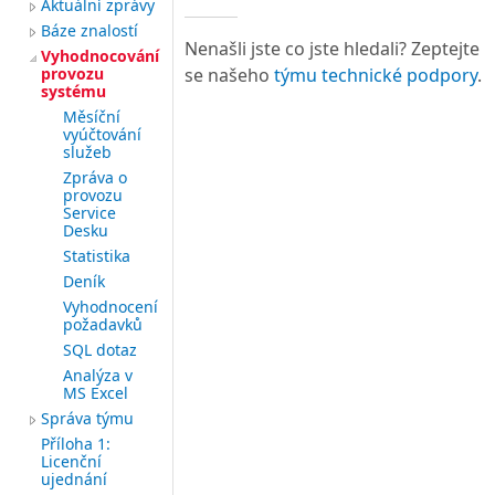
Aktuální zprávy
Báze znalostí
Nenašli jste co jste hledali? Zeptejte
Vyhodnocování
provozu
se našeho
týmu technické podpory
.
systému
Měsíční
vyúčtování
služeb
Zpráva o
provozu
Service
Desku
Statistika
Deník
Vyhodnocení
požadavků
SQL dotaz
Analýza v
MS Excel
Správa týmu
Příloha 1:
Licenční
ujednání