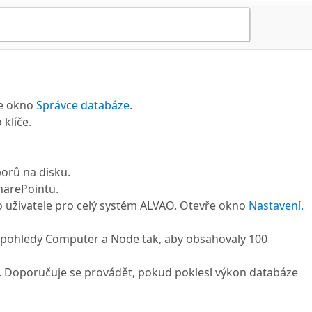
ře okno
Správce databáze
.
klíče.
borů na disku.
SharePointu.
o uživatele pro celý systém ALVAO. Otevře okno
Nastavení.
é pohledy Computer a Node tak, aby obsahovaly 100
 Doporučuje se provádět, pokud poklesl výkon databáze