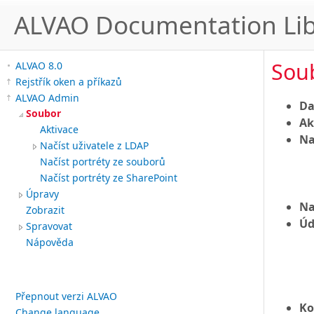
ALVAO Documentation Lib
Sou
ALVAO 8.0
Rejstřík oken a příkazů
ALVAO Admin
Da
Soubor
Ak
Aktivace
Na
Načíst uživatele z LDAP
Načíst portréty ze souborů
Načíst portréty ze SharePoint
Úpravy
Na
Zobrazit
Úd
Spravovat
Nápověda
Přepnout verzi ALVAO
Ko
Change language