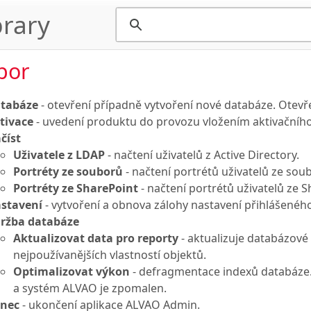
rary
bor
tabáze
- otevření případně vytvoření nové databáze. Otev
tivace
- uvedení produktu do provozu vložením aktivačního 
číst
Uživatele z LDAP
- načtení uživatelů z Active Directory.
Portréty ze souborů
- načtení portrétů uživatelů ze sou
Portréty ze SharePoint
- načtení portrétů uživatelů ze 
stavení
- vytvoření a obnova zálohy nastavení přihlášenéh
ržba databáze
Aktualizovat data pro reporty
- aktualizuje databázov
nejpoužívanějších vlastností objektů.
Optimalizovat výkon
- defragmentace indexů databáze.
a systém ALVAO je zpomalen.
nec
- ukončení aplikace ALVAO Admin.