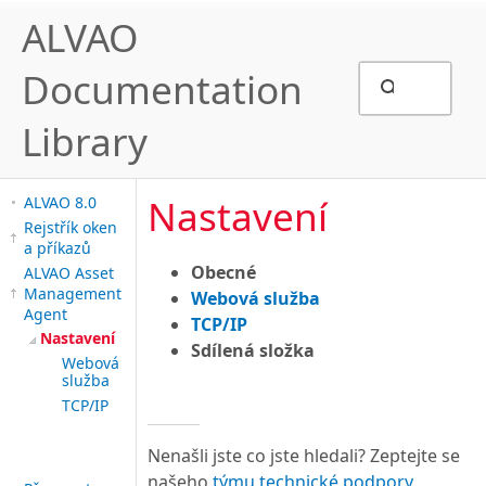
ALVAO
Documentation
Library
Nastavení
ALVAO 8.0
Rejstřík oken
a příkazů
Obecné
ALVAO Asset
Management
Webová služba
Agent
TCP/IP
Nastavení
Sdílená složka
Webová
služba
TCP/IP
Nenašli jste co jste hledali? Zeptejte se
našeho
týmu technické podpory
.