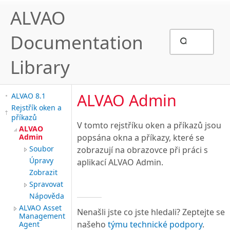
ALVAO
Documentation
Library
ALVAO Admin
ALVAO 8.1
Rejstřík oken a
příkazů
V tomto rejstříku oken a příkazů jsou
ALVAO
Admin
popsána okna a příkazy, které se
Soubor
zobrazují na obrazovce při práci s
Úpravy
aplikací ALVAO Admin.
Zobrazit
Spravovat
Nápověda
ALVAO Asset
Nenašli jste co jste hledali? Zeptejte se
Management
našeho
týmu technické podpory
.
Agent