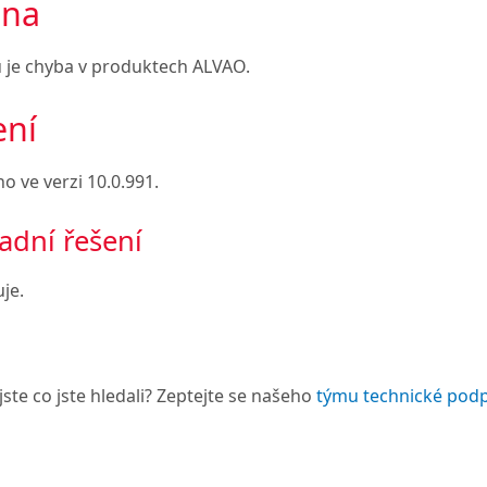
ina
u je chyba v produktech ALVAO.
ení
o ve verzi
10.0.991.
adní řešení
je.
jste co jste hledali? Zeptejte se našeho
týmu technické pod