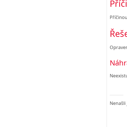
Příč
Příčino
Řeš
Opraven
Náhr
Neexistu
Nenašli 