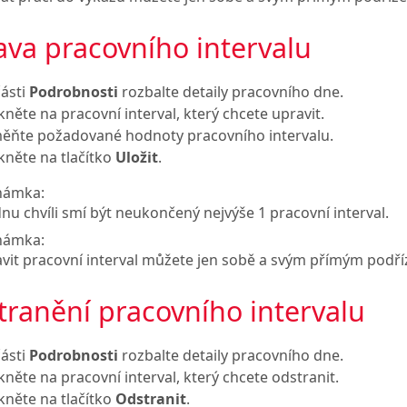
va pracovního intervalu
části
Podrobnosti
rozbalte detaily pracovního dne.
ikněte na pracovní interval, který chcete upravit.
ěňte požadované hodnoty pracovního intervalu.
ikněte na tlačítko
Uložit
.
námka:
dnu chvíli smí být neukončený nejvýše 1 pracovní interval.
námka:
vit pracovní interval můžete jen sobě a svým přímým pod
ranění pracovního intervalu
části
Podrobnosti
rozbalte detaily pracovního dne.
ikněte na pracovní interval, který chcete odstranit.
ikněte na tlačítko
Odstranit
.