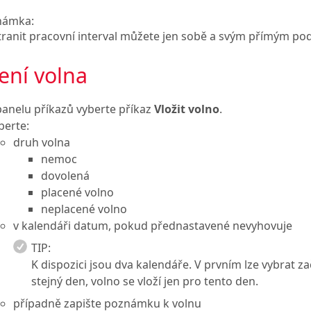
námka:
ranit pracovní interval můžete jen sobě a svým přímým p
ení volna
panelu příkazů vyberte příkaz
Vložit volno
.
berte:
druh volna
nemoc
dovolená
placené volno
neplacené volno
v kalendáři datum, pokud přednastavené nevyhovuje
TIP:
K dispozici jsou dva kalendáře. V prvním lze vybrat 
stejný den, volno se vloží jen pro tento den.
případně zapište poznámku k volnu