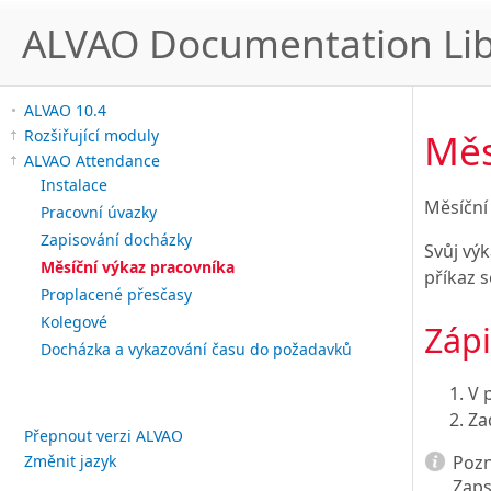
ALVAO Documentation Lib
ALVAO 10.4
Měs
Rozšiřující moduly
ALVAO Attendance
Instalace
Měsíční
Pracovní úvazky
Zapisování docházky
Svůj výk
Měsíční výkaz pracovníka
příkaz 
Proplacené přesčasy
Kolegové
Zápi
Docházka a vykazování času do požadavků
V 
Za
Přepnout verzi ALVAO
Poz
Změnit jazyk
Zaps