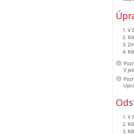
Úpra
V 
Kl
Zm
Kl
Poz
V je
Poz
Upra
Odst
V 
Kl
Kl