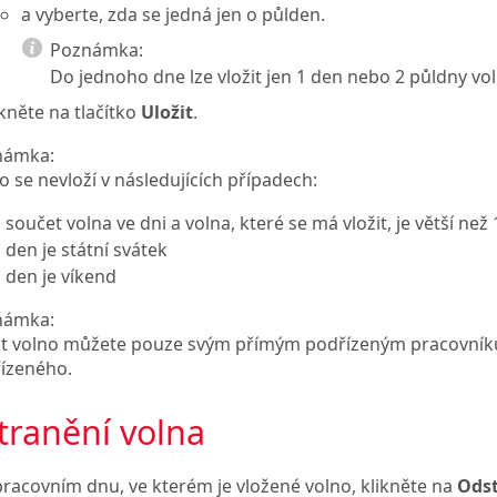
a vyberte, zda se jedná jen o půlden.
Poznámka:
Do jednoho dne lze vložit jen 1 den nebo 2 půldny vol
ikněte na tlačítko
Uložit
.
námka:
o se nevloží v následujících případech:
součet volna ve dni a volna, které se má vložit, je větší než
den je státní svátek
den je víkend
námka:
it volno můžete pouze svým přímým podřízeným pracovní
ízeného.
tranění volna
pracovním dnu, ve kterém je vložené volno, klikněte na
Odst