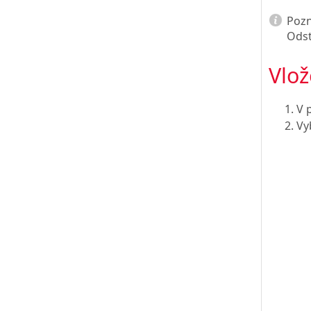
Poz
Odst
Vlož
V 
Vy