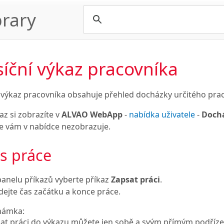
rary
íční výkaz pracovníka
 výkaz pracovníka obsahuje přehled docházky určitého praco
az si zobrazíte v
ALVAO WebApp
-
nabídka uživatele
-
Doch
se vám v nabídce nezobrazuje.
s práce
panelu příkazů vyberte příkaz
Zapsat práci
.
dejte čas začátku a konce práce.
námka:
at práci do výkazu můžete jen sobě a svým přímým podří