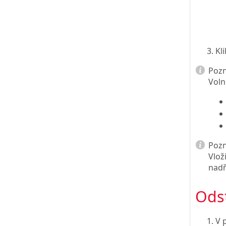
Kl
Poz
Voln
Poz
Vlož
nadř
Ods
V 