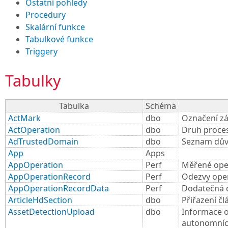
Ostatní pohledy
Procedury
Skalární funkce
Tabulkové funkce
Triggery
Tabulky
Tabulka
Schéma
ActMark
dbo
Označení z
ActOperation
dbo
Druh proce
AdTrustedDomain
dbo
Seznam dův
App
Apps
AppOperation
Perf
Měřené oper
AppOperationRecord
Perf
Odezvy oper
AppOperationRecordData
Perf
Dodatečná d
ArticleHdSection
dbo
Přiřazení čl
AssetDetectionUpload
dbo
Informace o
autonomníc