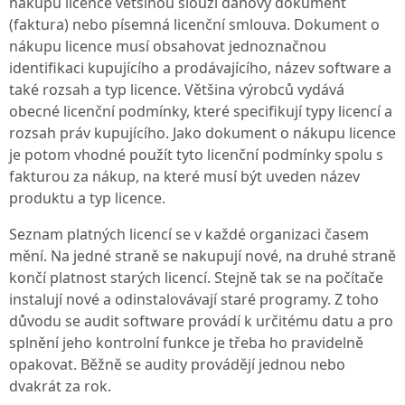
nákupu licence většinou slouží daňový dokument
(faktura) nebo písemná licenční smlouva. Dokument o
nákupu licence musí obsahovat jednoznačnou
identifikaci kupujícího a prodávajícího, název software a
také rozsah a typ licence. Většina výrobců vydává
obecné licenční podmínky, které specifikují typy licencí a
rozsah práv kupujícího. Jako dokument o nákupu licence
je potom vhodné použít tyto licenční podmínky spolu s
fakturou za nákup, na které musí být uveden název
produktu a typ licence.
Seznam platných licencí se v každé organizaci časem
mění. Na jedné straně se nakupují nové, na druhé straně
končí platnost starých licencí. Stejně tak se na počítače
instalují nové a odinstalovávají staré programy. Z toho
důvodu se audit software provádí k určitému datu a pro
splnění jeho kontrolní funkce je třeba ho pravidelně
opakovat. Běžně se audity provádějí jednou nebo
dvakrát za rok.