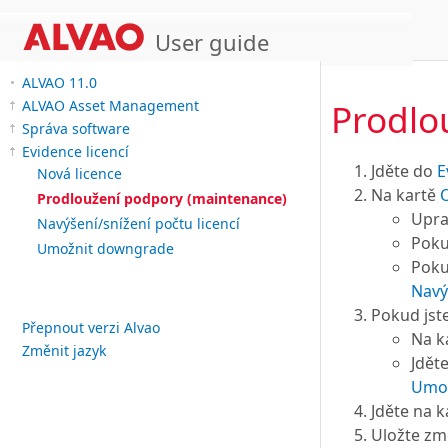
User guide
ALVAO 11.0
Prodlo
ALVAO Asset Management
Správa software
Evidence licencí
Jděte do
E
Nová licence
Na kartě
Prodloužení podpory (maintenance)
Upra
Navýšení/snížení počtu licencí
Poku
Umožnit downgrade
Poku
Navý
Pokud jste
Přepnout verzi Alvao
Na k
Změnit jazyk
Jdět
Umož
Jděte na 
Uložte zm