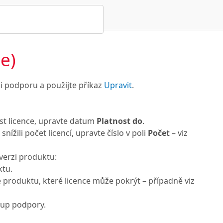
e)
ili podporu a použijte příkaz
Upravit
.
st licence, upravte datum
Platnost do
.
žili počet licencí, upravte číslo v poli
Počet
– viz
verzi produktu:
ktu.
e produktu, které licence může pokrýt – případně viz
kup podpory.