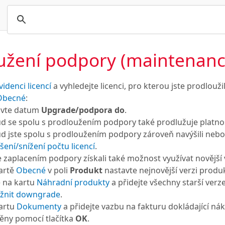
užení podpory (maintenanc
videnci licencí
a vyhledejte licenci, pro kterou jste prodlouž
Obecné
:
vte datum
Upgrade/podpora do
.
d se spolu s prodloužením podpory také prodlužuje platno
d jste spolu s prodloužením podpory zároveň navýšili nebo sní
šení/snížení počtu licencí
.
 zaplacením podpory získali také možnost využívat novější 
artě
Obecné
v poli
Produkt
nastavte nejnovější verzi produ
e na kartu
Náhradní produkty
a přidejte všechny starší verz
nit downgrade
.
kartu
Dokumenty
a přidejte vazbu na fakturu dokládající ná
ěny pomocí tlačítka
OK
.