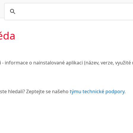
ěda
i
- informace o nainstalované aplikaci (název, verze, využité 
 jste hledali? Zeptejte se našeho
týmu technické podpory
.