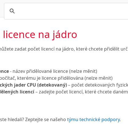
t licence na jádro
žete zadat počet licencí na jádro, které chcete přidělit urč
ence
- název přidělované licence (nelze měnit)
počítač, kterému je licence přidělována (nelze měnit)
ických jader CPU (detekovaný)
– počet detekovaných fyzic
dělených licencí
– zadejte počet licencí, které chcete danému
 jste hledali? Zeptejte se našeho
týmu technické podpory
.