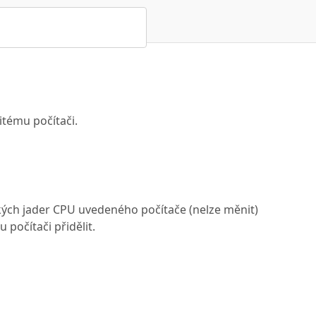
itému počítači.
kých jader CPU uvedeného počítače (nelze měnit)
 počítači přidělit.