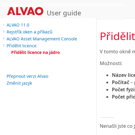
User guide
ALVAO 11.0
Přiděli
Rejstřík oken a příkazů
ALVAO Asset Management Console
Přidělit licence
V tomto okně mů
Přidělit licence na jádro
Možnosti:
Název lic
Přepnout verzi Alvao
Počítač
– 
Změnit jazyk
Počet fyz
Počet při
Nenašli jste co