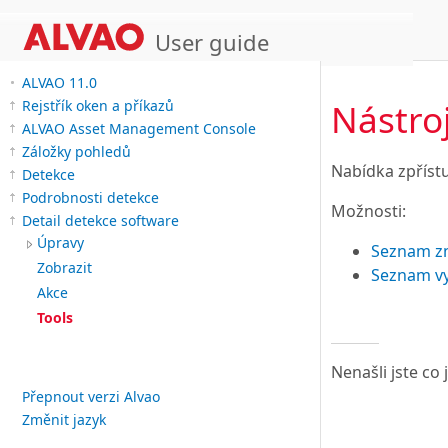
User guide
ALVAO 11.0
Nástro
Rejstřík oken a příkazů
ALVAO Asset Management Console
Záložky pohledů
Nabídka zpříst
Detekce
Podrobnosti detekce
Možnosti:
Detail detekce software
Úpravy
Seznam z
Zobrazit
Seznam vy
Akce
Tools
Nenašli jste co
Přepnout verzi Alvao
Změnit jazyk