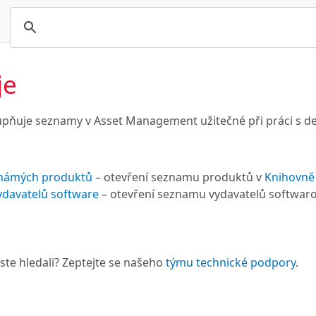
je
upňuje seznamy v Asset Management užitečné při práci s d
námých produktů
– otevření seznamu produktů v
Knihovně
davatelů software
– otevření seznamu vydavatelů softwar
 jste hledali? Zeptejte se našeho
týmu technické podpory
.