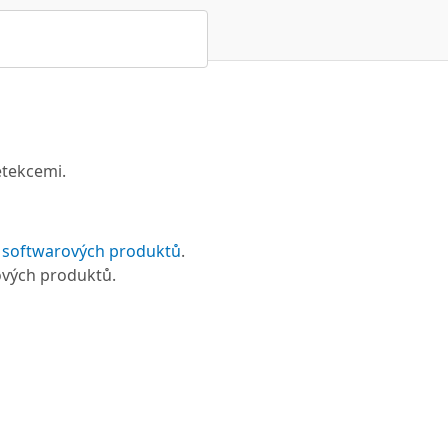
etekcemi.
 softwarových produktů
.
ových produktů.