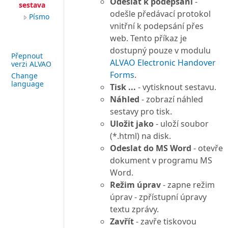
Odeslat k podepsání
-
sestava
odešle předávací protokol
Písmo
vnitřní k podepsání přes
web. Tento příkaz je
dostupný pouze v modulu
Přepnout
ALVAO Electronic Handover
verzi ALVAO
Forms
.
Change
language
Tisk ...
- vytisknout sestavu.
Náhled
- zobrazí náhled
sestavy pro tisk.
Uložit jako
- uloží soubor
(*.html) na disk.
Odeslat do MS Word
- otevře
dokument v programu MS
Word.
Režim úprav
- zapne režim
úprav - zpřístupní úpravy
textu zprávy.
Zavřít
- zavře tiskovou