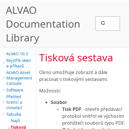
ALVAO
Documentation
Library
Tisková sestava
ALVAO 10.3
Rejstřík oken
a příkazů
Okno umožňuje zobrazit a dále
ALVAO Asset
Management
pracovat s tiskovými sestavami.
Console
Software
Možnosti:
Přehled
Soubor
licencí a
instalací
Tisk PDF
- otevře předávací
Tabulka
protokol vnitřní ve výchozím
Najít
prohlížeči souborů typu PDF.
Tisková