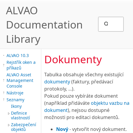
ALVAO
Documentation
Library
Dokumenty
ALVAO 10.3
Rejstřík oken a
příkazů
Tabulka obsahuje všechny existující
ALVAO Asset
Management
dokumenty
(faktury, předávací
Console
protokoly, ...).
Nástroje
Pokud pouze vybíráte dokument
Seznamy
(například přidáváte
objektu vazbu na
Ikony
dokument
), nejsou dostupné
Definice
možnosti pro editaci dokumentů.
vlastností
Zabezpečení
Nový
- vytvořit nový dokument.
objektů