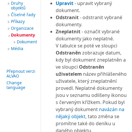
Upravit
- upravit vybraný
Druhy
objektů
dokument.
Číselné řady
Odstranit
- odstranit vybrané
Příkazy
dokumenty.
Organizace
Zneplatnit
- označit vybrané
Dokumenty
dokumenty jako neplatné.
Dokument
V tabulce se poté ve sloupci
Média
Odstraněn
zobrazuje datum,
kdy byl dokument zneplatněn a
ve sloupci
Odstraněn
Přepnout verzi
uživatelem
název přihlášeného
ALVAO
uživatele, který zneplatnění
Change
language
provedl. Neplatné dokumenty
jsou v seznamu odlišeny ikonou
s červeným křížkem. Pokud byl
vybraný dokument
navázán na
nějaký objekt
, tato změna se
promítne také do deníku u
daného objektu.