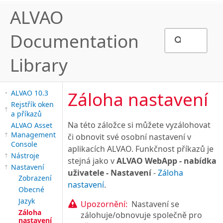
ALVAO
Documentation
Library
Záloha nastavení
ALVAO 10.3
Rejstřík oken
a příkazů
Na této záložce si můžete vyzálohovat
ALVAO Asset
Management
či obnovit své osobní nastavení v
Console
aplikacích ALVAO. Funkčnost příkazů je
Nástroje
stejná jako v
ALVAO WebApp - nabídka
Nastavení
uživatele - Nastavení
-
Záloha
Zobrazení
nastavení
.
Obecné
Jazyk
Upozornění:
Nastavení se
Záloha
zálohuje/obnovuje společně pro
nastavení