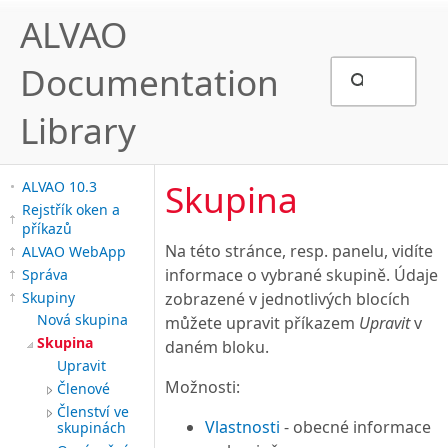
ALVAO
Documentation
Library
Skupina
ALVAO 10.3
Rejstřík oken a
příkazů
Na této stránce, resp. panelu, vidíte
ALVAO WebApp
informace o vybrané skupině. Údaje
Správa
Skupiny
zobrazené v jednotlivých blocích
Nová skupina
můžete upravit příkazem
Upravit
v
Skupina
daném bloku.
Upravit
Možnosti:
Členové
Členství ve
Vlastnosti
- obecné informace
skupinách