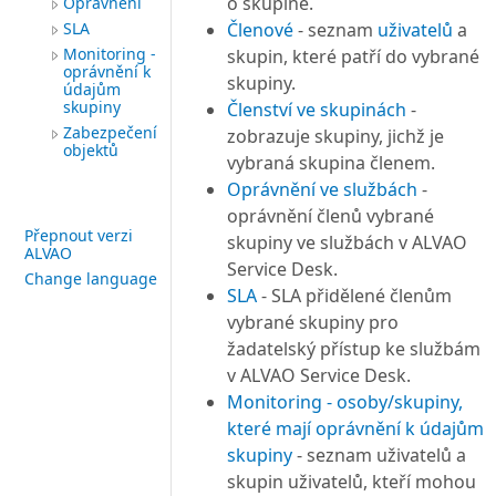
o skupině.
Oprávnění
SLA
Členové
- seznam
uživatelů
a
Monitoring -
skupin, které patří do vybrané
oprávnění k
skupiny.
údajům
skupiny
Členství ve skupinách
-
Zabezpečení
zobrazuje skupiny, jichž je
objektů
vybraná skupina členem.
Oprávnění ve službách
-
oprávnění členů vybrané
Přepnout verzi
skupiny ve službách v ALVAO
ALVAO
Service Desk.
Change language
SLA
- SLA přidělené členům
vybrané skupiny pro
žadatelský přístup ke službám
v ALVAO Service Desk.
Monitoring - osoby/skupiny,
které mají oprávnění k údajům
skupiny
- seznam uživatelů a
skupin uživatelů, kteří mohou