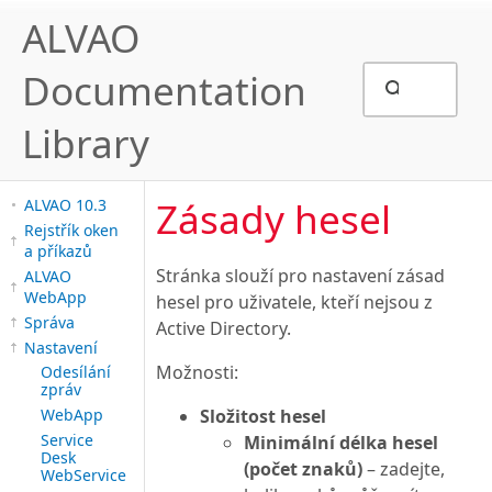
ALVAO
Documentation
Library
Zásady hesel
ALVAO 10.3
Rejstřík oken
a příkazů
Stránka slouží pro nastavení zásad
ALVAO
WebApp
hesel pro uživatele, kteří nejsou z
Správa
Active Directory.
Nastavení
Možnosti:
Odesílání
zpráv
WebApp
Složitost hesel
Service
Minimální délka hesel
Desk
(počet znaků)
– zadejte,
WebService