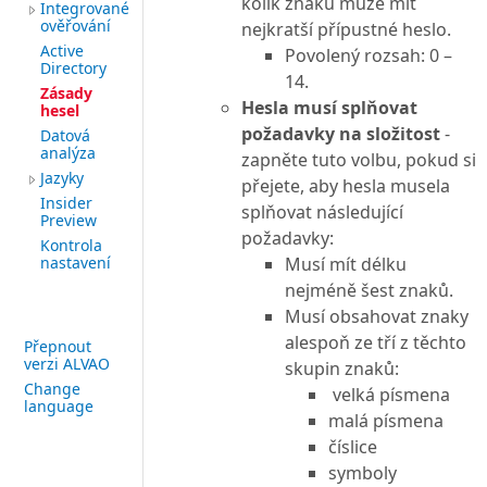
kolik znaků může mít
Integrované
ověřování
nejkratší přípustné heslo.
Active
Povolený rozsah: 0 –
Directory
14.
Zásady
Hesla musí splňovat
hesel
požadavky na složitost
-
Datová
analýza
zapněte tuto volbu, pokud si
Jazyky
přejete, aby hesla musela
Insider
splňovat následující
Preview
požadavky:
Kontrola
nastavení
Musí mít délku
nejméně šest znaků.
Musí obsahovat znaky
alespoň ze tří z těchto
Přepnout
verzi ALVAO
skupin znaků:
Change
velká písmena
language
malá písmena
číslice
symboly