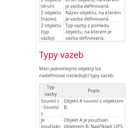
(druh)
je vazba definovaná.
Z objektu
Název objektu, na kterém
(název)
je vazba definovaná.
Z objektu
Typ vazby z pohledu
(typ
objektu, na kterém je
vazby)
vazba definovaná.
Typy vazeb
Mezi jednotlivými objekty lze
nadefinovat následující typy vazeb:
Typ
Popis
vazby
Souvisí s
Objekt A souvisí s objektem
- Souvisí
B.
s
Je
Objekt A je používán
používán
objektem B. Například: UPS