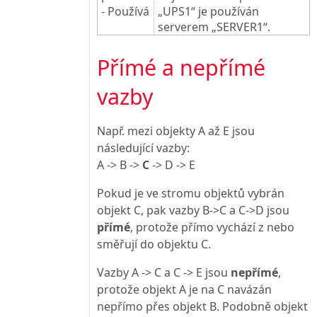
- Používá
„UPS1“ je používán
serverem „SERVER1“.
Přímé a nepřímé
vazby
Např. mezi objekty A až E jsou
následující vazby:
A -> B ->
C
-> D -> E
Pokud je ve stromu objektů vybrán
objekt C, pak vazby B->C a C->D jsou
přímé
, protože přímo vychází z nebo
směřují do objektu C.
Vazby A -> C a C -> E jsou
nepřímé
,
protože objekt A je na C navázán
nepřímo přes objekt B. Podobně objekt