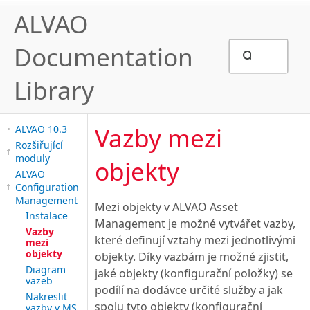
ALVAO
Documentation
Library
Vazby mezi
ALVAO 10.3
Rozšiřující
moduly
objekty
ALVAO
Configuration
Management
Mezi objekty v ALVAO Asset
Instalace
Management je možné vytvářet vazby,
Vazby
které definují vztahy mezi jednotlivými
mezi
objekty
objekty. Díky vazbám je možné zjistit,
Diagram
jaké objekty (konfigurační položky) se
vazeb
podílí na dodávce určité služby a jak
Nakreslit
spolu tyto objekty (konfigurační
vazby v MS