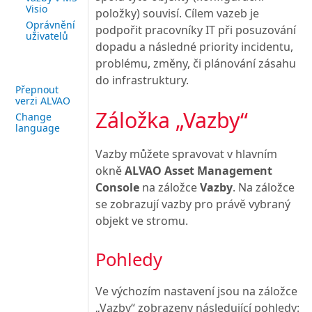
Visio
položky) souvisí. Cílem vazeb je
Oprávnění
podpořit pracovníky IT při posuzování
uživatelů
dopadu a následné priority incidentu,
problému, změny, či plánování zásahu
do infrastruktury.
Přepnout
verzi ALVAO
Záložka „Vazby“
Change
language
Vazby můžete spravovat v hlavním
okně
ALVAO Asset Management
Console
na záložce
Vazby
. Na záložce
se zobrazují vazby pro právě vybraný
objekt ve stromu.
Pohledy
Ve výchozím nastavení jsou na záložce
„Vazby“ zobrazeny následující pohledy: