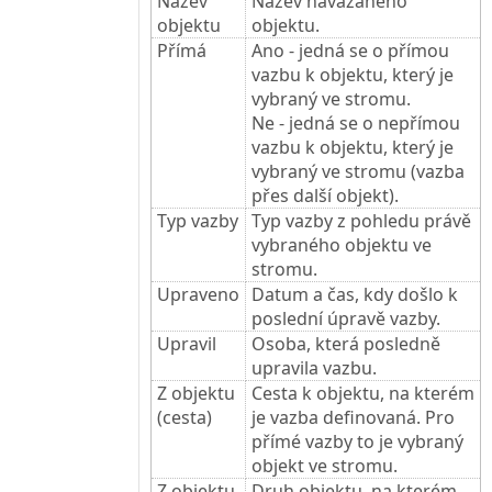
Název
Název navázaného
objektu
objektu.
Přímá
Ano - jedná se o přímou
vazbu k objektu, který je
vybraný ve stromu.
Ne - jedná se o nepřímou
vazbu k objektu, který je
vybraný ve stromu (vazba
přes další objekt).
Typ vazby
Typ vazby z pohledu právě
vybraného objektu ve
stromu.
Upraveno
Datum a čas, kdy došlo k
poslední úpravě vazby.
Upravil
Osoba, která posledně
upravila vazbu.
Z objektu
Cesta k objektu, na kterém
(cesta)
je vazba definovaná. Pro
přímé vazby to je vybraný
objekt ve stromu.
Z objektu
Druh objektu, na kterém