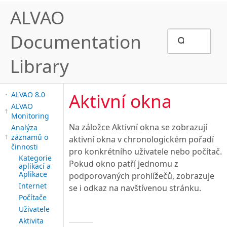
ALVAO
Documentation
Library
Aktivní okna
ALVAO 8.0
ALVAO
Monitoring
Na záložce Aktivní okna se zobrazují
Analýza
záznamů o
aktivní okna v chronologickém pořadí
činnosti
pro konkrétního uživatele nebo počítač.
Kategorie
Pokud okno patří jednomu z
aplikací a
Aplikace
podporovaných prohlížečů, zobrazuje
Internet
se i odkaz na navštívenou stránku.
Počítače
Uživatele
Aktivita