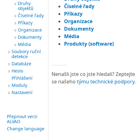
Druhy
Číselné řady
objektů
Příkazy
Číselné řady
Organizace
Příkazy
Dokumenty
Organizace
Média
Dokumenty
Produkty (software)
Média
Soubory ruční
detekce
Databáze
Heslo
Nenašli jste co jste hledali? Zeptejte
Přihlášení
se našeho
týmu technické podpory
.
Moduly
Nastavení
Přepnout verzi
ALVAO
Change language