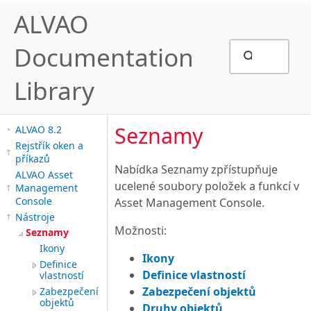
ALVAO
Documentation
Library
Seznamy
ALVAO 8.2
Rejstřík oken a
příkazů
Nabídka Seznamy zpřístupňuje
ALVAO Asset
ucelené soubory položek a funkcí v
Management
Console
Asset Management Console.
Nástroje
Možnosti:
Seznamy
Ikony
Ikony
Definice
Definice vlastností
vlastností
Zabezpečení objektů
Zabezpečení
objektů
Druhy objektů