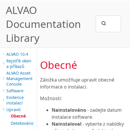
ALVAO
Documentation
Library
ALVAO 10.4
Obecné
Rejstřík oken
a příkazů
ALVAO Asset
Management
Záložka umožňuje upravit obecné
Console
informace o instalaci.
Software
Evidence
Možnosti:
instalací
Nainstalováno
- zadejte datum
Upravit
Obecné
instalace software.
Detekováno
Nainstaloval
- vyberte z nabídky