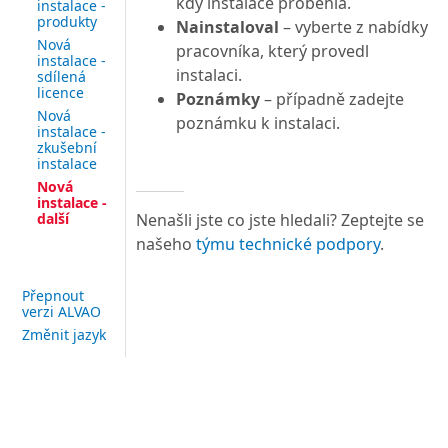
kdy instalace proběhla.
instalace -
produkty
Nainstaloval
– vyberte z nabídky
Nová
pracovníka, který provedl
instalace -
instalaci.
sdílená
licence
Poznámky
– případně zadejte
Nová
poznámku k instalaci.
instalace -
zkušební
instalace
Nová
instalace -
Nenašli jste co jste hledali? Zeptejte se
další
našeho
týmu technické podpory
.
Přepnout
verzi ALVAO
Změnit jazyk