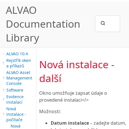
ALVAO
Documentation
Library
ALVAO 10.4
Nová instalace -
Rejstřík oken
a příkazů
ALVAO Asset
další
Management
Console
Software
Okno umožňuje zapsat údaje o
Evidence
provedené instalaci</>
instalací
Nová
Možnosti:
instalace -
počítače
Datum instalace
– zadejte datum,
Nová