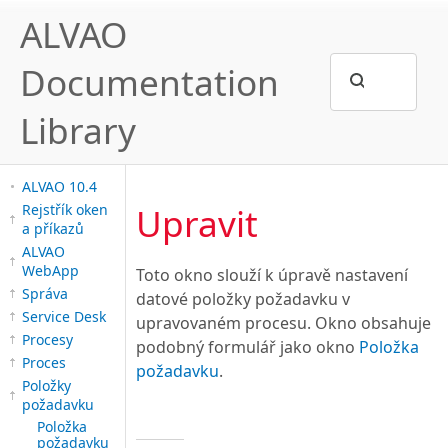
ALVAO
Documentation
Library
ALVAO 10.4
Upravit
Rejstřík oken
a příkazů
ALVAO
WebApp
Toto okno slouží k úpravě nastavení
Správa
datové položky požadavku v
Service Desk
upravovaném procesu. Okno obsahuje
Procesy
podobný formulář jako okno
Položka
Proces
požadavku
.
Položky
požadavku
Položka
požadavku