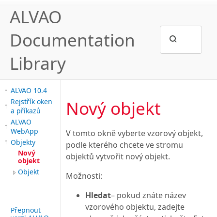
ALVAO
Documentation
Library
ALVAO 10.4
Nový objekt
Rejstřík oken
a příkazů
ALVAO
WebApp
V tomto okně vyberte vzorový objekt,
Objekty
podle kterého chcete ve stromu
Nový
objektů vytvořit nový objekt.
objekt
Objekt
Možnosti:
Hledat
– pokud znáte název
vzorového objektu, zadejte
Přepnout