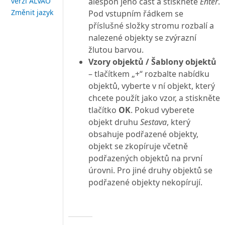
alespoň jeho část a stiskněte
Enter
.
verzi ALVAO
Změnit jazyk
Pod vstupním řádkem se
příslušné složky stromu rozbalí a
nalezené objekty se zvýrazní
žlutou barvou.
Vzory objektů / Šablony objektů
– tlačítkem „+“ rozbalte nabídku
objektů, vyberte v ní objekt, který
chcete použít jako vzor, a stiskněte
tlačítko
OK
. Pokud vyberete
objekt druhu
Sestava
, který
obsahuje podřazené objekty,
objekt se zkopíruje včetně
podřazených objektů na první
úrovni. Pro jiné druhy objektů se
podřazené objekty nekopírují.