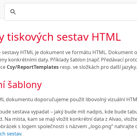
y tiskových sestav HTML
é sestavy HTML je dokument ve formátu HTML. Dokument ob
ny konkrétními daty. Příklady šablon (např. Předávací proto
žce
Csy/ReportTemplates
resp. ve složkách pro další jazyky.
ní šablony
ML dokumentu doporučujeme použít libovolný vizuální HTML
bude sestava vypadat – jaký bude mít nadpis, kde bude tabu
. Na místa, kam se mají vložit konkrétní data z Alvao, vlož
obrázek s logem společnosti s názvem „logo.png“ nahrajte
ch sestav
.