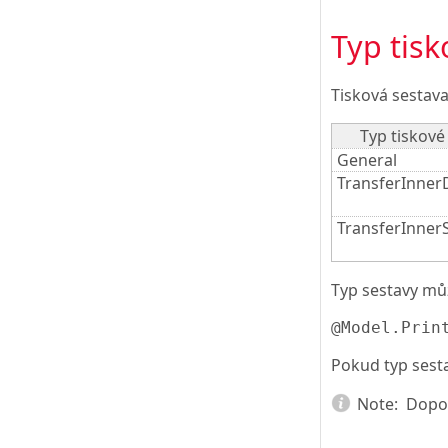
Typ tisk
Tisková sestava
Typ tiskové
General
TransferInnerD
TransferInne
Typ sestavy mů
@Model.Prin
Pokud typ sest
Note:
Dopor