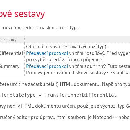
ové sestavy
 může mít jeden z následujících typů:
 sestavy
Obecná tisková sestava (výchozí typ).
ifferential
Předávací protokol
vnitřní rozdílový. Před vyge
pro výběr předávajícího a příjemce.
rSummary
Předávací protokol
vnitřní souhrnný. Tuto sest
Před vygenerováním tiskové sestavy se v aplika
žete určit na začátku těla () HTML dokumentu. Např. pro ty
tTemplateType = TransferInnerDifferential
avy není v HTML dokumentu určen, použije se výchozí typ
G
učený editor pro úpravu html souboru je Notepad++ nebo 