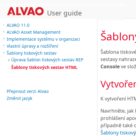
User guide
ALVAO 11.0
Šablon
ALVAO Asset Management
Implementace systému v organizaci
Vlastní úpravy a rozšíření
Šablona tiskov
Šablony tiskových sestav
sestavy nahraze
Úprava šablon tiskových sestav REP
Console
ve slo
Šablony tiskových sestav HTML
Vytvoře
Přepnout verzi Alvao
K vytvoření HT
Změnit jazyk
Navrhněte, jak 
prohlášení apod
případně také 
Šablony tiskový