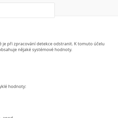
 je při zpracování detekce odstranit. K tomuto účelu
 obsahuje nějaké systémové hodnoty.
yklé hodnoty:
, apod.