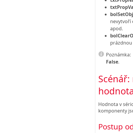
txtPropV
bolSetObj
nevytvoří
apod.
bolClear
prázdnou
Poznámka:
False
.
Scénář: 
hodnot
Hodnota v sério
komponenty jso
Postup o