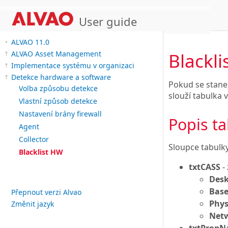
User guide
ALVAO 11.0
Blackl
ALVAO Asset Management
Implementace systému v organizaci
Detekce hardware a software
Pokud se stane,
Volba způsobu detekce
slouží tabulka 
Vlastní způsob detekce
Nastavení brány firewall
Popis t
Agent
Collector
Sloupce tabulky
Blacklist HW
txtCASS
-
Des
Bas
Přepnout verzi Alvao
Phys
Změnit jazyk
Net
txtProp