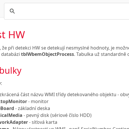
ist HW
 že při detekci HW se detekují nesmyslné hodnoty, je možné
v databázi
tblWbemObjectProcess
. Tabulka už standardně
abulky
:
 zkrácená část názvu WMI třídy detekovaného objektu - obv
ktopMonitor
- monitor
eBoard
- základní deska
icalMedia
- pevný disk (sériové číslo HDD)
workAdapter
- síťová karta
Name
- Název vlastnosti ve WMI - např. SerialNumber, Caption