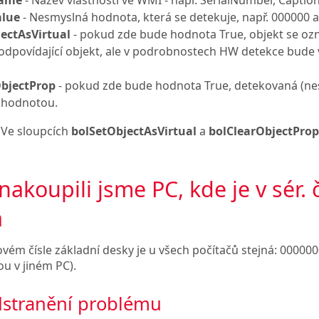
alue
- Nesmyslná hodnota, která se detekuje, např. 000000 
ectAsVirtual
- pokud zde bude hodnota True, objekt se ozna
 odpovídající objekt, ale v podrobnostech HW detekce bude 
ObjectProp
- pokud zde bude hodnota True, detekovaná (ne
 hodnotou.
Ve sloupcích
bolSetObjectAsVirtual
a
bolClearObjectProp
nakoupili jsme PC, kde je v sér. 
a
vém čísle základní desky je u všech počítačů stejná: 000000
u v jiném PC).
dstranění problému