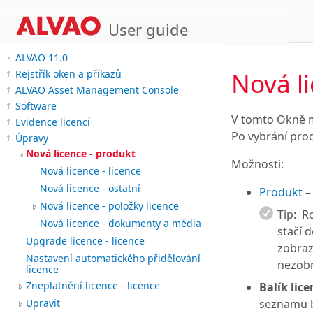
User guide
ALVAO 11.0
Nová l
Rejstřík oken a příkazů
ALVAO Asset Management Console
Software
V tomto Okně m
Evidence licencí
Po vybrání pro
Úpravy
Nová licence - produkt
Možnosti:
Nová licence - licence
Nová licence - ostatní
Produkt
–
Nová licence - položky licence
Tip:
Ro
Nová licence - dokumenty a média
stačí 
Upgrade licence - licence
zobraz
Nastavení automatického přidělování
nezobr
licence
Zneplatnění licence - licence
Balík lice
seznamu ba
Upravit