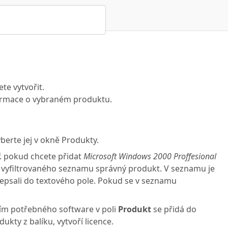
te vytvořit.
nformace o vybraném produktu.
berte jej v okně Produkty.
ř. pokud chcete přidat
Microsoft Windows 2000 Proffesional
z vyfiltrovaného seznamu správný produkt. V seznamu je
vepsali do textového pole. Pokud se v seznamu
ním potřebného software v poli
Produkt
se přidá do
kty z balíku, vytvoří licence.