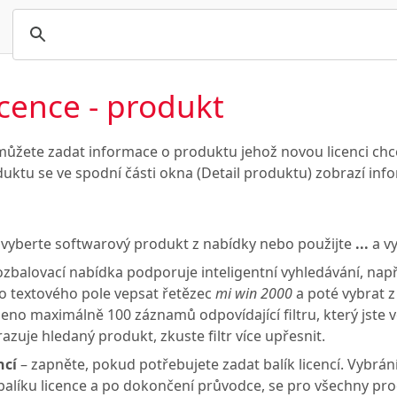
icence - produkt
ůžete zadat informace o produktu jehož novou licenci chce
duktu se ve spodní části okna (Detail produktu) zobrazí i
 vyberte softwarový produkt z nabídky nebo použijte
...
a vy
zbalovací nabídka podporuje inteligentní vyhledávání, nap
do textového pole vepsat řetězec
mi win 2000
a poté vybrat 
eno maximálně 100 záznamů odpovídající filtru, který jste 
azuje hledaný produkt, zkuste filtr více upřesnit.
ncí
– zapněte, pokud potřebujete zadat balík licencí. Vybrá
líku licence a po dokončení průvodce, se pro všechny produ