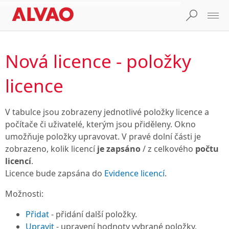
Nová licence - položky
licence
V tabulce jsou zobrazeny jednotlivé položky licence a
počítače či uživatelé, kterým jsou přiděleny. Okno
umožňuje položky upravovat. V pravé dolní části je
zobrazeno, kolik licencí
je zapsáno
/ z celkového
počtu
licencí
.
Licence bude zapsána do
Evidence licencí
.
Možnosti:
Přidat
- přidání další položky.
Upravit
- upravení hodnoty vybrané položky.