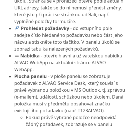
úkolů. Stránka se v prohlížeči otevře podle aktuální
URL adresy, takže se do ní nemusí přenést změny,
které jste při práci se stránkou udělali, např.
vyplněné položky formuláře.
Prohledat požadavky
- do vstupního pole
zadejte číslo hledaného požadavku nebo část jeho
názvu a stiskněte toto tlačítko. V panelu úkolů se
zobrazí tabulka nalezených požadavků.
Nabídka
- otevře hlavní a uživatelskou nabídku
ALVAO WebApp na aktuální stránce ALVAO
WebApp.
Plocha panelu
- v ploše panelu se zobrazuje
požadavek z ALVAO Service Desk, který souvisí s
právě vybranou položkou v MS Outlook, tj. zprávou
(e-mailem), událostí, schůzkou nebo úkolem. Daná
položka musí v předmětu obsahovat značku
existujícího požadavku (např. T123ALVAO).
Pokud právě vybrané položce neodpovídá
žádný požadavek, zobrazuje se v panelu