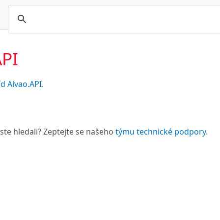
API
íd Alvao.API
.
 jste hledali? Zeptejte se našeho
týmu technické podpory
.