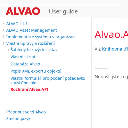
User guide
ALVAO 11.1
Alvao.
ALVAO Asset Management
Implementace systému v organizaci
Vlastní úpravy a rozšíření
Viz
Knihovna tř
Šablony tiskových sestav
Vlastní skript
Databáze Alvao
Popis XML exportu objektů
Nenašli jste co
Vlastní formulář pro podání požadavku
z AM Console
Rozhraní Alvao.API
Přepnout verzi Alvao
Změnit jazyk