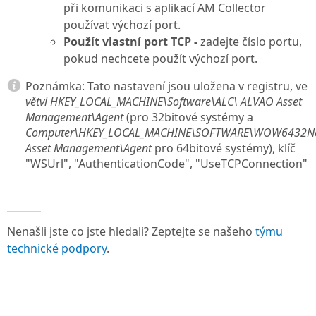
při komunikaci s aplikací AM Collector
používat výchozí port.
Použít vlastní port TCP -
zadejte číslo portu,
pokud nechcete použít výchozí port.
Poznámka:
Tato nastavení jsou uložena v registru, ve
větvi HKEY_LOCAL_MACHINE\Software\ALC\ ALVAO Asset
Management\Agent
(pro 32bitové systémy a
Computer\HKEY_LOCAL_MACHINE\SOFTWARE\WOW6432N
Asset Management\Agent
pro 64bitové systémy), klíč
"WSUrl", "AuthenticationCode", "UseTCPConnection"
Nenašli jste co jste hledali? Zeptejte se našeho
týmu
technické podpory
.