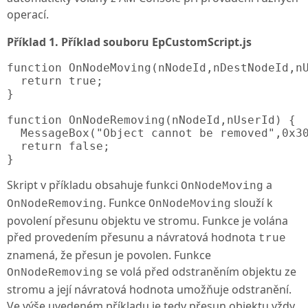
operací.
Příklad 1. Příklad souboru EpCustomScript.js
function OnNodeMoving(nNodeId,nDestNodeId,nU
  return true;

}

function OnNodeRemoving(nNodeId,nUserId) {

  MessageBox("Object cannot be removed",0x30
  return false;

}
Skript v příkladu obsahuje funkci
a
OnNodeMoving
. Funkce
slouží k
OnNodeRemoving
OnNodeMoving
povolení přesunu objektu ve stromu. Funkce je volána
před provedením přesunu a návratová hodnota
true
znamená, že přesun je povolen. Funkce
se volá před odstraněním objektu ze
OnNodeRemoving
stromu a její návratová hodnota umožňuje odstranění.
Ve výše uvedeném příkladu je tedy přesun objektu vždy