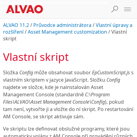
ALVAO 11.2
/
Průvodce administrátora
/
Vlastní úpravy a
rozšíření
/
Asset Management customization
/
Vlastní
skript
Vlastní skript
Složka
Config
může obsahovat soubor
EpCustomScript.js
s
vlastním skriptem v jazyce JavaScript. Složku
Config
najdete ve složce, kde je nainstalován
Asset
Management Console
(standardně
C:\Program
Files\ALVAO\Asset Management Console\Config
), pokud
tam není, vytvořte ji a vložte do ní skript. Po restartování
AM Console
, se skript aktivuje sám.
Ve skriptu lze definovat obslužné programy, které jsou
automaticky volány z
AM Console
při provádění různých