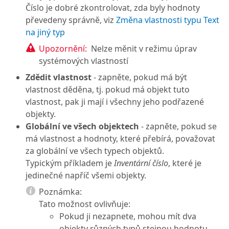
Číslo je dobré zkontrolovat, zda byly hodnoty
převedeny správně, viz
Změna vlastnosti typu Text
na jiný typ
Upozornění:
Nelze měnit v režimu úprav
systémových vlastností
Zdědit vlastnost
- zapněte, pokud má být
vlastnost děděna, tj. pokud má objekt tuto
vlastnost, pak ji mají i všechny jeho podřazené
objekty.
Globální ve všech objektech
- zapněte, pokud se
má vlastnost a hodnoty, které přebírá, považovat
za globální ve všech typech objektů.
Typickým příkladem je
Inventární číslo
, které je
jedinečné napříč všemi objekty.
Poznámka:
Tato možnost ovlivňuje:
Pokud ji nezapnete, mohou mít dva
objekty různých typů stejnou hodnotu