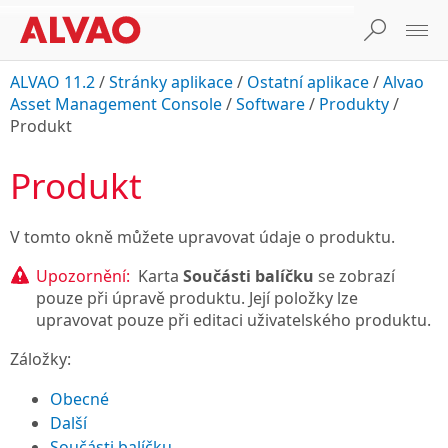
ALVAO 11.2
/
Stránky aplikace
/
Ostatní aplikace
/
Alvao
Asset Management Console
/
Software
/
Produkty
/
Produkt
Produkt
V tomto okně můžete upravovat údaje o produktu.
Upozornění:
Karta
Součásti balíčku
se zobrazí
pouze při úpravě produktu. Její položky lze
upravovat pouze při editaci uživatelského produktu.
Záložky:
Obecné
Další
Součásti balíčku