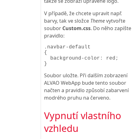
takže se zobrazí upravené logo.
V případě, že chcete upravit např.
barvy, tak ve složce
Theme
vytvořte
soubor
Custom.css
. Do něho zapište
pravidlo:
.navbar-default
{
background-color: red;
}
Soubor uložte. Při dalším zobrazení
ALVAO WebApp bude tento soubor
načten a pravidlo způsobí zabarvení
modrého pruhu na červeno.
Vypnutí vlastního
vzhledu