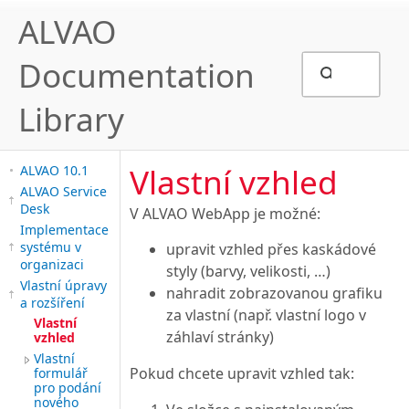
ALVAO
Documentation
Library
Vlastní vzhled
ALVAO 10.1
ALVAO Service
Desk
V ALVAO WebApp je možné:
Implementace
systému v
upravit vzhled přes kaskádové
organizaci
styly (barvy, velikosti, …)
Vlastní úpravy
nahradit zobrazovanou grafiku
a rozšíření
za vlastní (např. vlastní logo v
Vlastní
záhlaví stránky)
vzhled
Vlastní
Pokud chcete upravit vzhled tak:
formulář
pro podání
nového