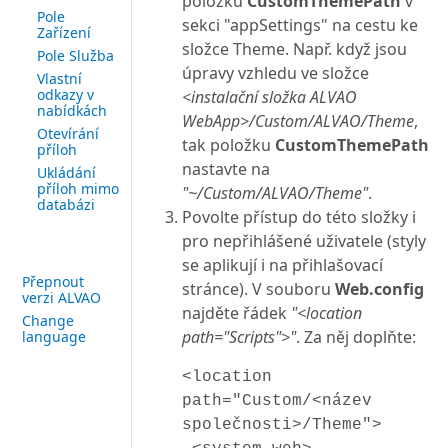
položku
CustomThemePath
v
Pole
sekci "appSettings" na cestu ke
Zařízení
složce Theme. Např. když jsou
Pole Služba
úpravy vzhledu ve složce
Vlastní
odkazy v
<instalační složka ALVAO
nabídkách
WebApp>/Custom/ALVAO/Theme
,
Otevírání
tak položku
CustomThemePath
příloh
nastavte na
Ukládání
příloh mimo
"~/Custom/ALVAO/Theme"
.
databázi
Povolte přístup do této složky i
pro nepřihlášené uživatele (styly
se aplikují i na přihlašovací
Přepnout
stránce). V souboru
Web.config
verzi ALVAO
najděte řádek
"<location
Change
path="Scripts">"
. Za něj doplňte:
language
<location
path="Custom/<název
společnosti>/Theme">