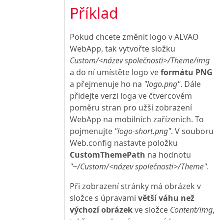
Příklad
Pokud chcete změnit logo v ALVAO
WebApp, tak vytvořte složku
Custom/<název společnosti>/Theme/img
a do ní umístěte logo ve
formátu PNG
a přejmenuje ho na
"logo.png"
. Dále
přidejte verzi loga ve čtvercovém
poměru stran pro užší zobrazení
WebApp na mobilních zařízeních. To
pojmenujte
"logo-short.png"
. V souboru
Web.config nastavte položku
CustomThemePath
na hodnotu
"~/Custom/<název společnosti>/Theme"
.
Při zobrazení stránky má obrázek v
složce s úpravami
větší váhu než
výchozí obrázek
ve složce
Content/img
,