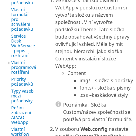
Ve složce s nainstalovaným
požadavku
WebApp v podsložce Custom si
Vlastní
formulář
vytvořte složku s názvem
pro
společnosti. V ní vytvořte
schválení
požadavku
podsložku Theme. Tato složka
Service
bude obsahovat všechny úpravy
Desk
ovlivňující vzhled. Měla by mít
WebService
- popis
stejnou hierarchii jako složka
rozhraní
Content v instalační složce
Vlastní
WebApp:
programová
rozšíření
Content
Priority
img/ – složka s obrázky
požadavků
fonts/ - složka s písmy
Typy vazeb
.css –kaskádové styly
mezi
požadavky
Poznámka:
Složka
Režim
Custom/název společnosti se
zobrazení
ALVAO
používá pro vlastní formuláře.
WebApp
V souboru
Web.config
nastavte
Vlastní
workflow