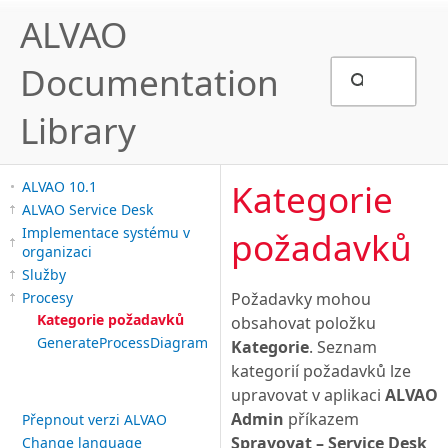
ALVAO
Documentation
Library
Kategorie
ALVAO 10.1
ALVAO Service Desk
Implementace systému v
požadavků
organizaci
Služby
Procesy
Požadavky mohou
Kategorie požadavků
obsahovat položku
GenerateProcessDiagram
Kategorie
. Seznam
kategorií požadavků lze
upravovat v aplikaci
ALVAO
Admin
příkazem
Přepnout verzi ALVAO
Spravovat – Service Desk
Change language