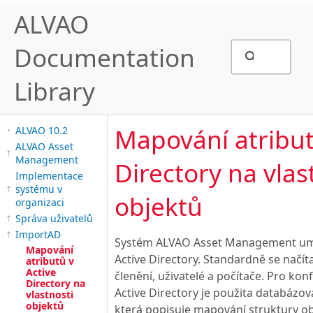
ALVAO
Documentation
Library
Mapování atribut
ALVAO 10.2
ALVAO Asset
Management
Directory na vlas
Implementace
systému v
objektů
organizaci
Správa uživatelů
ImportAD
Systém ALVAO Asset Management umo
Mapování
Active Directory. Standardně se načít
atributů v
Active
členění, uživatelé a počítače. Pro konf
Directory na
Active Directory je použita databázo
vlastnosti
objektů
která popisuje mapování struktury ob