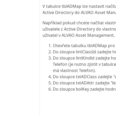
V tabulce tblADMap lze nastavit načítá
Active Directory do ALVAO Asset Ma
Například pokud chcete načítat vlastn
uživatele z Active Directory do vlastn
uživatel v ALVAO Asset Management, 
Otevřete tabulku tblADMap pro
Do sloupce lintClassId zadejte
Do sloupce lintKindld zadejte 
Telefon (je nutno zjistit v tabulc
má vlastnost Telefon).
Do sloupce txtADClass zadejte
"
Do sloupce txtADAttr zadejte
"t
Do sloupce bolKey zadejte hod