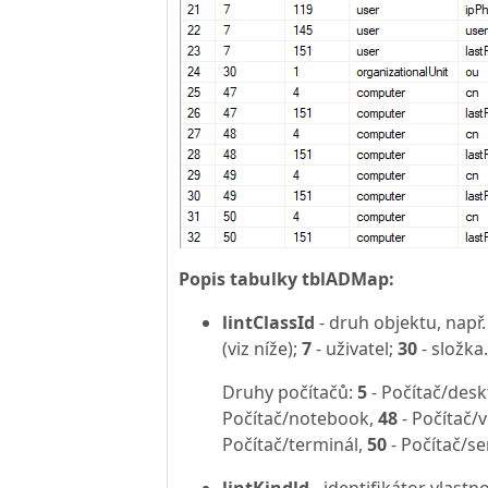
Popis tabulky tblADMap:
lintClassId
- druh objektu, např
(viz níže);
7
- uživatel;
30
- složka.
Druhy počítačů:
5
- Počítač/des
Počítač/notebook,
48
- Počítač/v
Počítač/terminál,
50
- Počítač/se