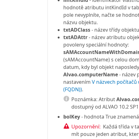
lintKindld
- identifikátor vlastn
hodnotě atributu intKindId v tab
pole nevyplníte, načte se hodnot
názvu objektu.
txtADClass
- název třídy objektu
txtADAttr
- název atributu objek
povoleny speciální hodnoty:
sAMAccountNameWithDomai
(sAMAccountName) s celou do
datum, kdy byl objekt naposledy
Alvao.computerName
- název p
nastavením
V názvech počítačů
(FQDN))
.
Poznámka:
Atribut
Alvao.c
dostupný od ALVAO 10.2 SP1
bolKey
- hodnota True znamená, 
Upozornění:
Každá třída v 
mít pouze jeden atribut, kter