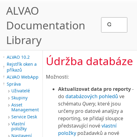
ALVAO
Documentation
Library
Údržba databáze
ALVAO 10.2
Rejstřík oken a
příkazů
Možnosti:
ALVAO WebApp
Správa
Aktualizovat data pro reporty
-
Uživatelé
do
databázových pohledů
ve
Skupiny
schématu
Query
, které jsou
Asset
Management
určeny pro datové analýzy a
Service Desk
reporting, se přidají sloupce
Vlastní
představující nové
vlastní
položky
položky
požadavků a nové
Nastavení